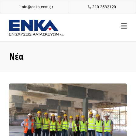
Skip
info@enka.com.gr
210 2583120
to
content
Νέα