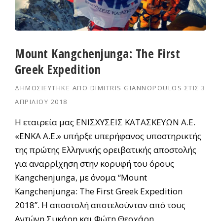
Mount Kangchenjunga: The First
Greek Expedition
ΔΗΜΟΣΙΕΎΤΗΚΕ ΑΠΌ
DIMITRIS GIANNOPOULOS
ΣΤΙΣ
3
ΑΠΡΙΛΊΟΥ 2018
H εταιρεία μας ΕΝΙΣΧΥΣΕΙΣ ΚΑΤΑΣΚΕΥΩΝ Α.Ε.
«ΕΝΚΑ Α.Ε.» υπήρξε υπερήφανος υποστηρικτής
της πρώτης Ελληνικής ορειβατικής αποστολής
για αναρρίχηση στην κορυφή του όρους
Kangchenjunga, με όνομα “Mount
Kangchenjunga: The First Greek Expedition
2018”. Η αποστολή αποτελούνταν από τους
Αντώνη Συκάρη και Φώτη Θεοχάρη.