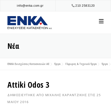
Skip
info@enka.com.gr
210 2583120
to
content
Νέα
ENKA Ενισχύσεις Κατασκευών ΑΕ
Έργα
Γέφυρες & Τεχνικά Έργα
Έργα
Attiki Odos 3
ΔΗΜΟΣΙΕΎΤΗΚΕ ΑΠΌ
ΜΙΧΆΛΗΣ ΚΑΡΑΝΤΖΊΚΗΣ
ΣΤΙΣ
25
ΜΑΪ́ΟΥ 2016