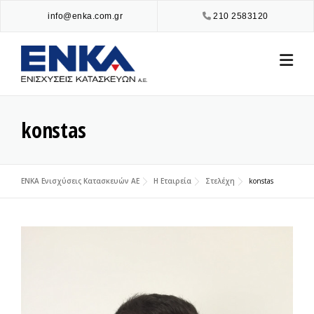
Skip
info@enka.com.gr
210 2583120
to
content
konstas
ENKA Ενισχύσεις Κατασκευών ΑΕ
Η Εταιρεία
Στελέχη
konstas