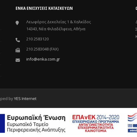
ΕΝΚΑ ΕΝΙΣΧΎΣΕΙΣ ΚΑΤΑΣΚΕΥΏΝ
Λεωφόρος Δεκελείας 1 & Χαλκίδος
14343, Νέα Φιλαδέλφεια, Αθήνα
210 2583120
210 2583048 (FAX)
info@enka.com.gr
oped by
YES Internet