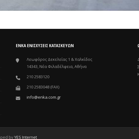
ΕΝΚΑ ΕΝΙΣΧΎΣΕΙΣ ΚΑΤΑΣΚΕΥΏΝ
Λεωφόρος Δεκελείας 1 & Χαλκίδος
14343, Νέα Φιλαδέλφεια, Αθήνα
210 2583120
210 2583048 (FAX)
info@enka.com.gr
oped by
YES Internet